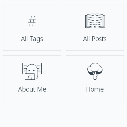
#
📖
All Tags
All Posts
👨‍💻
🌳
About Me
Home